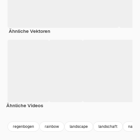
Ähnliche Vektoren
Ähnliche Videos
Premium
Premium
Premium
Premium
regenbogen
rainbow
landscape
landschaft
natur