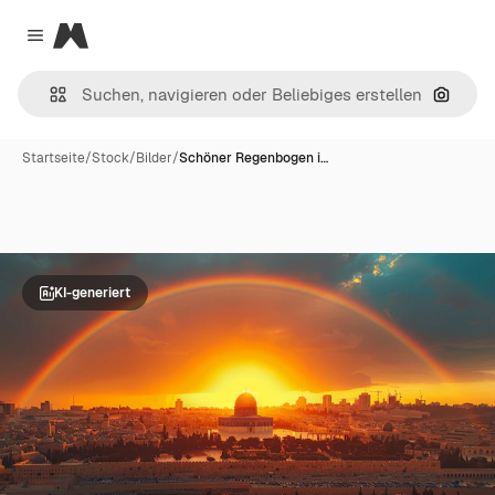
Magnific
Close menu
Nach B
Startseite
/
Stock
/
Bilder
/
Schöner Regenbogen i…
KI-generiert