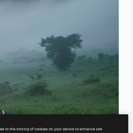
ree to the storing of cookies on your device to enhance site
serem
KI-Bildgenerator
erstellen.