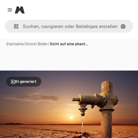
Magnific
Close menu
Nach B
Startseite
/
Stock
/
Bilder
/
Sicht auf eine phant…
KI-generiert