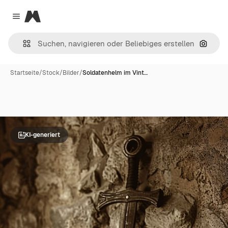
Magnific
Close menu
Nach B
Startseite
/
Stock
/
Bilder
/
Soldatenhelm im Vint…
KI-generiert