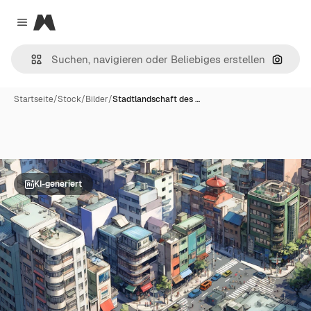
Magnific
Close menu
Nach B
Startseite
/
Stock
/
Bilder
/
Stadtlandschaft des …
KI-generiert