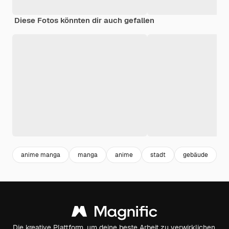
Diese Fotos könnten dir auch gefallen
anime manga
manga
anime
stadt
gebäude
u
Die kreative Plattform, um deine beste Arbeit zu verwirklichen.