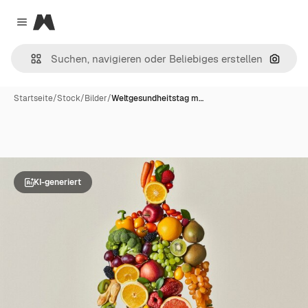
Magnific
Close menu
Nach B
Startseite
/
Stock
/
Bilder
/
Weltgesundheitstag m…
KI-generiert