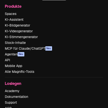
Produkte
Spaces
KI-Assistent
KI-Bildgenerator
KI-Videogenerator
KI-Stimmengenerator
Stock-Inhalte
MCP für Claude/ChatGPT
Neu
Agenten
Neu
API
Mobile App
Alle Magnific-Tools
Loslegen
Academy
Dokumentation
Support