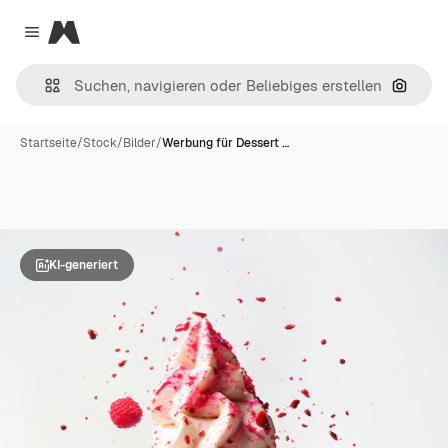
Magnific
Close menu
Nach B
Startseite
/
Stock
/
Bilder
/
Werbung für Dessert …
KI-generiert