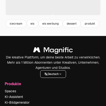
icecream
eis
eis werbung
dessert
produkt
f
Die kreative Plattform, um deine beste Arbeit zu verwirklichen.
Mehr als 1 Million Abonnenten unter Kreativen, Unternehmen,
Agenturen und Studios.
Deutsch
Produkte
Spaces
KI-Assistent
KI-Bildgenerator