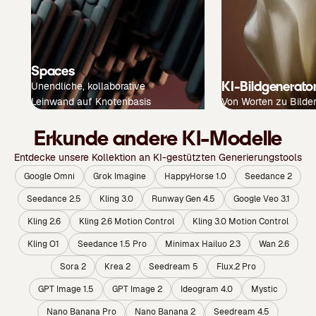
Spaces
KI-Bildgenerato
Unendliche, kollaborative
Leinwand auf Knotenbasis
Von Worten zu Bilde
Erkunde andere KI-Modelle
Entdecke unsere Kollektion an KI-gestützten Generierungstools
Google Omni
Grok Imagine
HappyHorse 1.0
Seedance 2
Seedance 2.5
Kling 3.0
Runway Gen 4.5
Google Veo 3.1
Kling 2.6
Kling 2.6 Motion Control
Kling 3.0 Motion Control
Kling O1
Seedance 1.5 Pro
Minimax Hailuo 2.3
Wan 2.6
Sora 2
Krea 2
Seedream 5
Flux.2 Pro
GPT Image 1.5
GPT Image 2
Ideogram 4.0
Mystic
Nano Banana Pro
Nano Banana 2
Seedream 4.5