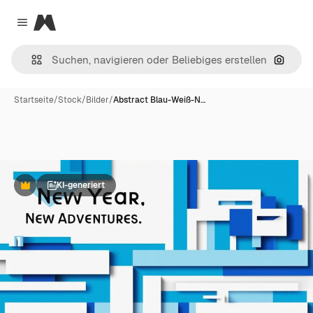
Magnific
Close menu
Nach B
Startseite
/
Stock
/
Bilder
/
Abstract Blau-Weiß-N…
KI-generiert
Premium