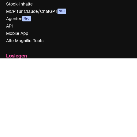
Stock-Inhalte
MCP für Claude/ChatGPT
Neu
Agenten
Neu
API
Mobile App
Alle Magnific-Tools
Loslegen
Academy
Dokumentation
Support
AGB
Datenschutzerklärung
Originale
Neu
Cookie-Richtlinie
Vertrauenszentrum
Partner
Unternehmen