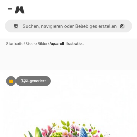
Magnific
Close menu
Nach B
Startseite
/
Stock
/
Bilder
/
Aquarell-Illustratio…
KI-generiert
Premium