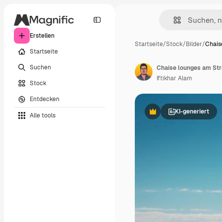
Erstellen
Startseite
/
Stock
/
Bilder
/
Chais
Startseite
Suchen
Iftikhar Alam
Stock
Entdecken
KI-generiert
Alle tools
Premium