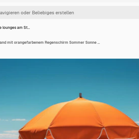
e lounges am St…
Chaise lounges am Strand mit orangefarbenem Regenschirm Sommer Sonne Strand und Meer im Urlaub AI Generated