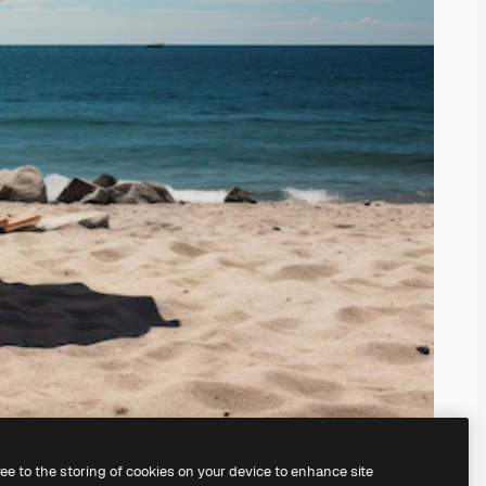
ree to the storing of cookies on your device to enhance site
serem
KI-Bildgenerator
erstellen.