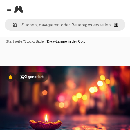
Magnific
Close menu
Nach B
Startseite
/
Stock
/
Bilder
/
Diya-Lampe in der Co…
KI-generiert
Premium