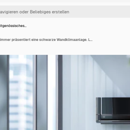
eitgenössisches…
Ein zeitgenössisches Zimmer präsentiert eine schwarze Wandklimaanlage. Lebendige grüne Pflanzen verleihen Farbe und Leben, während ein eleganter Schreibtisch die moderne Ästhetik verbessert. Das Sonnenlicht strömt durch die Fenster.