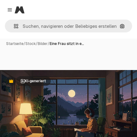
Magnific
Close menu
Nach B
Startseite
/
Stock
/
Bilder
/
Eine Frau sitzt in e…
KI-generiert
Premium