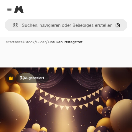
Magnific
Close menu
Nach B
Startseite
/
Stock
/
Bilder
/
Eine Geburtstagstort…
KI-generiert
Premium