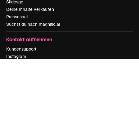
Slidesgo
Deine Inhalte verkaufen
Pressesaal
Suchst du nach magnific.ai
Kontakt aufnehmen
Kundensupport
Instagram
YouTube
LinkedIn
TikTok
Discord
X
Reddit
Copyright © 2010-
2026
Freepik Company S.L.U.
Alle Rechte vorbehalten
.