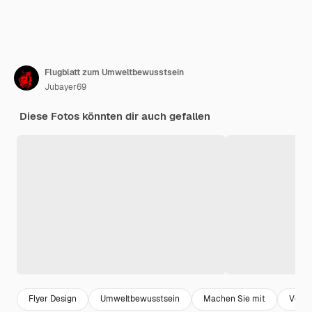
Flugblatt zum Umweltbewusstsein
Jubayer69
Diese Fotos könnten dir auch gefallen
Flyer Design
Umweltbewusstsein
Machen Sie mit
Veran