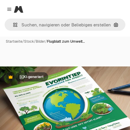
Magnific
Close menu
Nach B
Startseite
/
Stock
/
Bilder
/
Flugblatt zum Umwelt…
KI-generiert
Premium