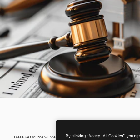
By clicking “Accept All Cookies”, you ag
Diese Ressource wurde mit
KI
erstellt. Du kannst deine eigene mit un