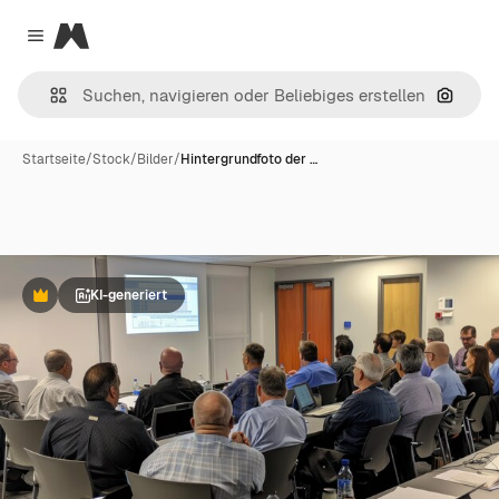
Magnific
Close menu
Nach B
Startseite
/
Stock
/
Bilder
/
Hintergrundfoto der …
KI-generiert
Premium