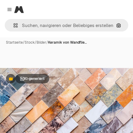
Magnific
Close menu
Nach B
Startseite
/
Stock
/
Bilder
/
Keramik von Wandflie…
KI-generiert
Premium