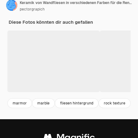
Keramik von Wandfliesen in verschiedenen Farben für die Renovierung und Gestaltung von Häusern
pectorgrapich
Diese Fotos könnten dir auch gefallen
marmor
marble
fliesen hintergrund
rock texture
g