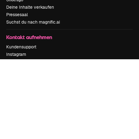
Deine Inhalte verkaufen
Pressesaal
Suchst du nach magnific.ai
Kontakt aufnehmen
Kundensupport
Instagram
YouTube
LinkedIn
TikTok
Discord
X
Reddit
Copyright © 2010-
2026
Freepik Company S.L.U.
Alle Rechte vorbehalten
.