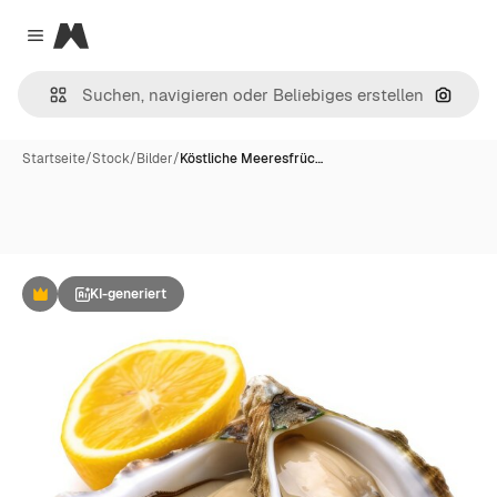
Magnific
Close menu
Nach B
Startseite
/
Stock
/
Bilder
/
Köstliche Meeresfrüc…
KI-generiert
Premium