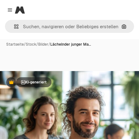
Magnific
Close menu
Nach B
Startseite
/
Stock
/
Bilder
/
Lächelnder junger Ma…
KI-generiert
Premium