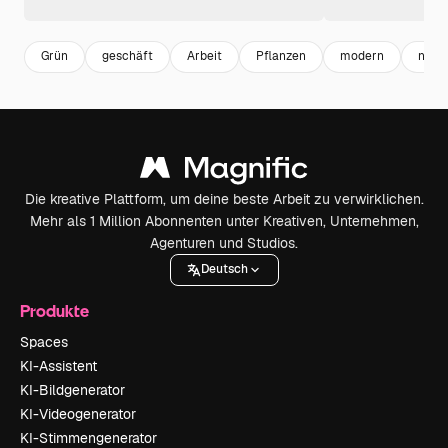
Grün
geschäft
Arbeit
Pflanzen
modern
natür
Die kreative Plattform, um deine beste Arbeit zu verwirklichen.
Mehr als 1 Million Abonnenten unter Kreativen, Unternehmen,
Agenturen und Studios.
Deutsch
Produkte
Spaces
KI-Assistent
KI-Bildgenerator
KI-Videogenerator
KI-Stimmengenerator