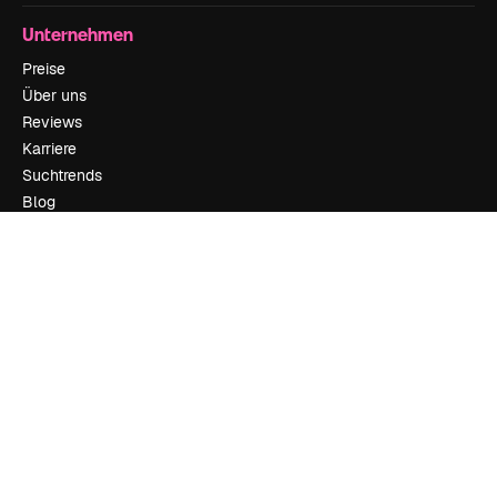
Unternehmen
Preise
Über uns
Reviews
Karriere
Suchtrends
Blog
Veranstaltungen
Slidesgo
Deine Inhalte verkaufen
Pressesaal
Suchst du nach magnific.ai
Kontakt aufnehmen
Kundensupport
Instagram
YouTube