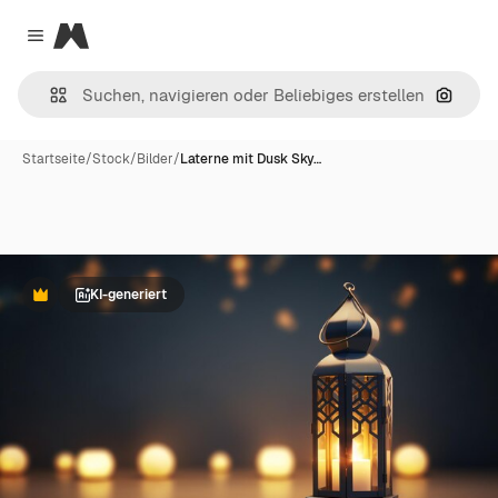
Magnific
Close menu
Nach B
Startseite
/
Stock
/
Bilder
/
Laterne mit Dusk Sky…
KI-generiert
Premium