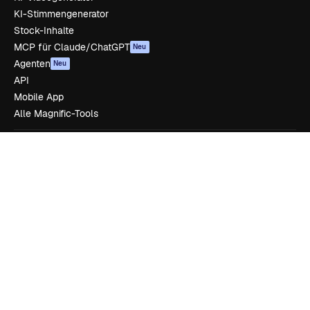
KI-Stimmengenerator
Stock-Inhalte
MCP für Claude/ChatGPT
Neu
Agenten
Neu
API
Mobile App
Alle Magnific-Tools
Loslegen
Academy
Dokumentation
Support
AGB
Datenschutzerklärung
Originale
Neu
Cookie-Richtlinie
Vertrauenszentrum
Partner