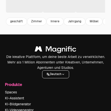
geschäft
Zimmer
Innere
Jahrgang
Möbel
St
Die kreative Plattform, um deine beste Arbeit zu verwirklichen.
Mehr als 1 Million Abonnenten unter Kreativen, Unternehmen,
Agenturen und Studios.
Deutsch
Produkte
Spaces
KI-Assistent
KI-Bildgenerator
KI-Videogenerator