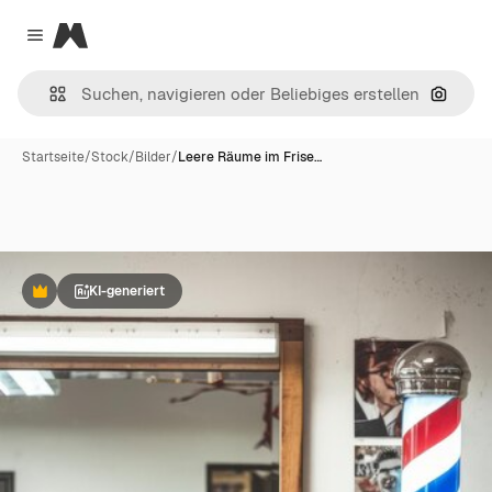
Magnific
Close menu
Nach B
Startseite
/
Stock
/
Bilder
/
Leere Räume im Frise…
KI-generiert
Premium