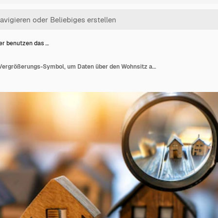
r benutzen das …
Männer benutzen das Vergrößerungs-Symbol, um Daten über den Wohnsitz auf einem Miniaturhaus zu suchen, um Häuser zu mieten oder zu kaufen.