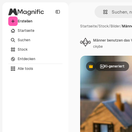
Erstellen
Startseite
/
Stock
/
Bilder
/
Männe
Startseite
Suchen
ckybe
Stock
Entdecken
KI-generiert
Alle tools
Premium