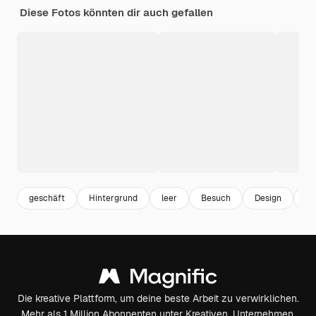
Diese Fotos könnten dir auch gefallen
geschäft
Hintergrund
leer
Besuch
Design
ve
Die kreative Plattform, um deine beste Arbeit zu verwirklichen.
Mehr als 1 Million Abonnenten unter Kreativen, Unternehmen,