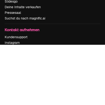
Slidesgo
Deine Inhalte verkaufen
Pressesaal
Suchst du nach magnific.ai
Kontakt aufnehmen
Kundensupport
Instagram
YouTube
LinkedIn
TikTok
Discord
X
Reddit
Copyright © 2010-
2026
Freepik Company S.L.U.
Alle Rechte vorbehalten
.