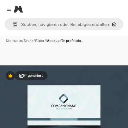
Magnific
Close menu
Nach B
Startseite
/
Stock
/
Bilder
/
Mockup für professio…
KI-generiert
Premium