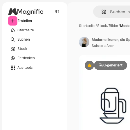
Erstellen
Startseite
/
Stock
/
Bilder
/
Moder
Startseite
Suchen
SalsabilaArdn
Stock
Entdecken
KI-generiert
Alle tools
Premium