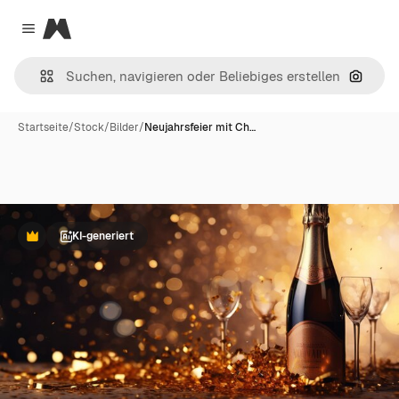
Magnific
Close menu
Nach B
Startseite
/
Stock
/
Bilder
/
Neujahrsfeier mit Ch…
KI-generiert
Premium