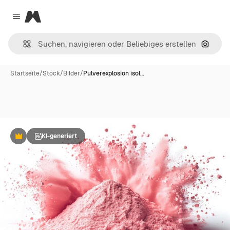
Magnific
Close menu
Nach B
Startseite
/
Stock
/
Bilder
/
Pulverexplosion isol…
KI-generiert
Premium