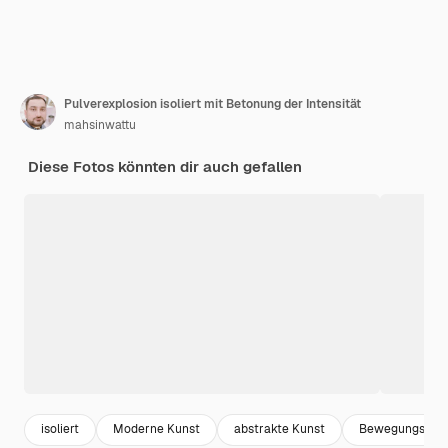
Pulverexplosion isoliert mit Betonung der Intensität
mahsinwattu
Diese Fotos könnten dir auch gefallen
isoliert
Moderne Kunst
abstrakte Kunst
Bewegungsunsc