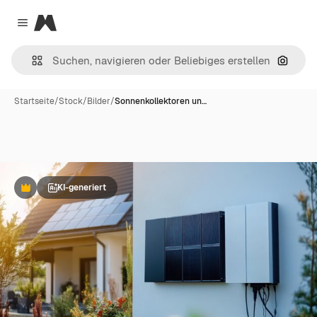
Magnific
Close menu
Nach B
Startseite
/
Stock
/
Bilder
/
Sonnenkollektoren un…
KI-generiert
Premium