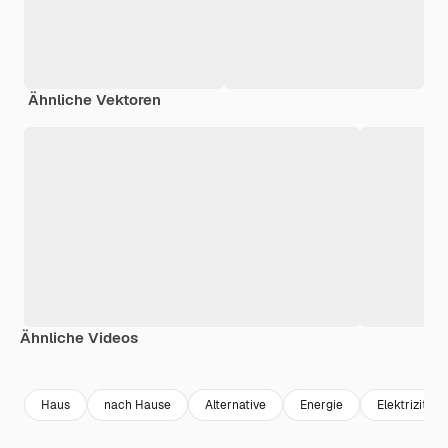
Ähnliche Vektoren
Ähnliche Videos
Premium
Premium
Premium
Premium
Haus
nach Hause
Alternative
Energie
Elektrizität