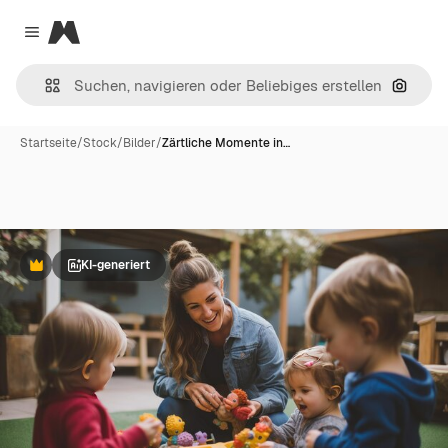
Magnific
Close menu
Nach B
Startseite
/
Stock
/
Bilder
/
Zärtliche Momente in…
KI-generiert
Premium