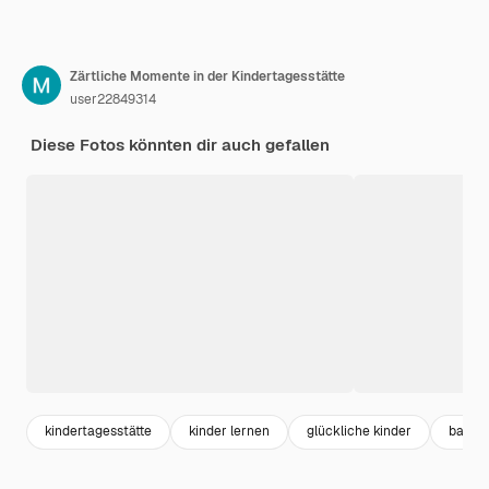
Zärtliche Momente in der Kindertagesstätte
user22849314
Diese Fotos könnten dir auch gefallen
kindertagesstätte
kinder lernen
glückliche kinder
babysi