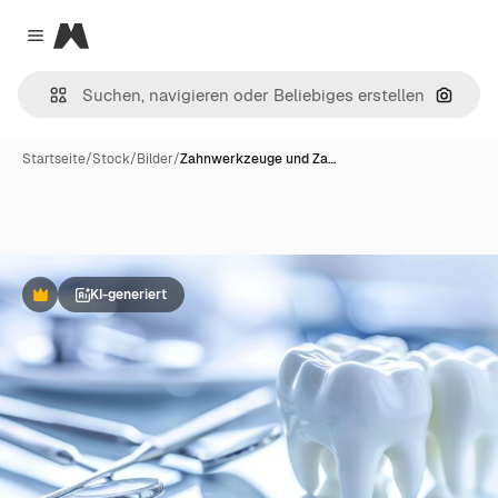
Magnific
Close menu
Nach B
Startseite
/
Stock
/
Bilder
/
Zahnwerkzeuge und Za…
KI-generiert
Premium