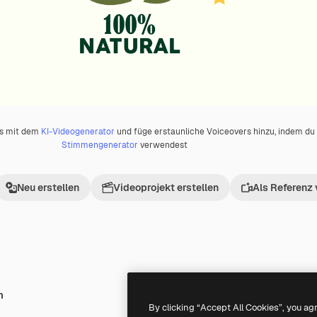
os mit dem
KI-Videogenerator
und füge erstaunliche Voiceovers hinzu, indem d
Stimmengenerator
verwendest
Neu erstellen
Videoprojekt erstellen
Als Referenz
h
Premium
Premium
By clicking “Accept All Cookies”, you ag