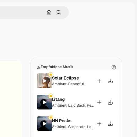
Nach Bild suchen
Suchen
Empfohlene Musik
Solar Eclipse
Ambient
,
Peaceful
Litang
Ambient
,
Laid Back
,
Peaceful
,
Hopeful
NN Peaks
Ambient
,
Corporate
,
Laid Back
,
Peaceful
,
Hopeful