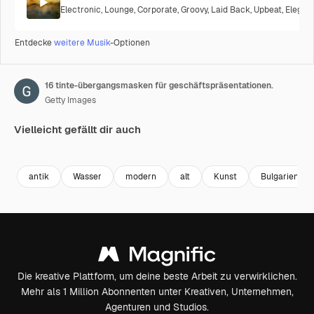
Electronic
,
Lounge
,
Corporate
,
Groovy
,
Laid Back
,
Upbeat
,
Elegan
Entdecke
weitere Musik
-Optionen
16 tinte-übergangsmasken für geschäftspräsentationen.
Getty Images
Vielleicht gefällt dir auch
Premium
Premium
Premium
Premium
antik
Wasser
modern
alt
Kunst
Bulgarien
Die kreative Plattform, um deine beste Arbeit zu verwirklichen.
Mehr als 1 Million Abonnenten unter Kreativen, Unternehmen,
Agenturen und Studios.