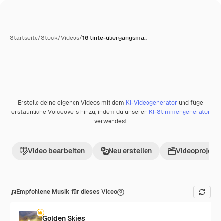
Startseite
/
Stock
/
Videos
/
16 tinte-übergangsma…
Erstelle deine eigenen Videos mit dem
KI-Videogenerator
und füge
Premium
erstaunliche Voiceovers hinzu, indem du unseren
KI-Stimmengenerator
verwendest
Video bearbeiten
Neu erstellen
Videoprojekt 
Empfohlene Musik für dieses Video
Golden Skies