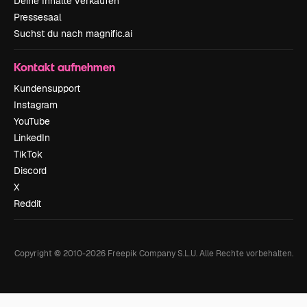
Deine Inhalte verkaufen
Pressesaal
Suchst du nach magnific.ai
Kontakt aufnehmen
Kundensupport
Instagram
YouTube
LinkedIn
TikTok
Discord
X
Reddit
Copyright © 2010-
2026
Freepik Company S.L.U.
Alle Rechte vorbehalten
.