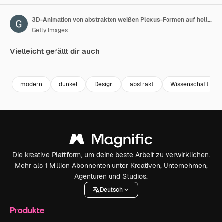
3D-Animation von abstrakten weißen Plexus-Formen auf hellblauem Hintergrund. Kontinuierlich bewegliche Punkte und verbundene Linien. 60 FPS
Getty Images
Vielleicht gefällt dir auch
Premium
Premium
Premium
Premium
modern
dunkel
Design
abstrakt
Wissenschaft
Die kreative Plattform, um deine beste Arbeit zu verwirklichen.
Mehr als 1 Million Abonnenten unter Kreativen, Unternehmen,
Agenturen und Studios.
Deutsch
Produkte