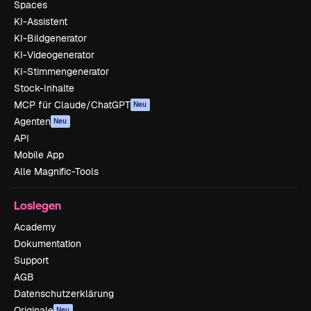
Spaces
KI-Assistent
KI-Bildgenerator
KI-Videogenerator
KI-Stimmengenerator
Stock-Inhalte
MCP für Claude/ChatGPT
Neu
Agenten
Neu
API
Mobile App
Alle Magnific-Tools
Loslegen
Academy
Dokumentation
Support
AGB
Datenschutzerklärung
Originale
Neu