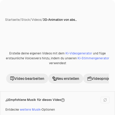
Startseite
/
Stock
/
Videos
/
3D-Animation von abs…
Erstelle deine eigenen Videos mit dem
KI-Videogenerator
und füge
Premium
erstaunliche Voiceovers hinzu, indem du unseren
KI-Stimmengenerator
verwendest
Video bearbeiten
Neu erstellen
Videoprojekt 
Empfohlene Musik für dieses Video
Entdecke
weitere Musik
-Optionen