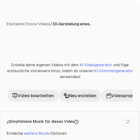
Startseite
/
Stock
/
Videos
/
3D-Darstellung eines…
Erstelle deine eigenen Videos mit dem
KI-Videogenerator
und füge
Premium
erstaunliche Voiceovers hinzu, indem du unseren
KI-Stimmengenerator
verwendest
Video bearbeiten
Neu erstellen
Videoprojekt 
Empfohlene Musik für dieses Video
Entdecke
weitere Musik
-Optionen