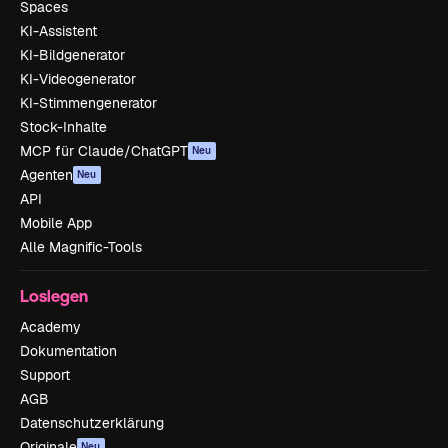
Spaces
KI-Assistent
KI-Bildgenerator
KI-Videogenerator
KI-Stimmengenerator
Stock-Inhalte
MCP für Claude/ChatGPT
Neu
Agenten
Neu
API
Mobile App
Alle Magnific-Tools
Loslegen
Academy
Dokumentation
Support
AGB
Datenschutzerklärung
Originale
Neu