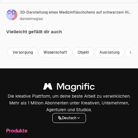
3D-Darstellung eines Medizinfläschchens auf schwarzem Hintergrund
danielmegias
Vielleicht gefällt dir auch
Premium
Premium
Premium
Premium
Versorgung
Wissenschaft
Objekt
Ausrüstung
isoli
Die kreative Plattform, um deine beste Arbeit zu verwirklichen.
Mehr als 1 Million Abonnenten unter Kreativen, Unternehmen,
Agenturen und Studios.
Deutsch
Produkte