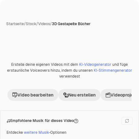
Startseite
/
Stock
/
Videos
/
3D Gestapelte Bücher
Erstelle deine eigenen Videos mit dem
KI-Videogenerator
und füge
Premium
erstaunliche Voiceovers hinzu, indem du unseren
KI-Stimmengenerator
verwendest
Video bearbeiten
Neu erstellen
Videoprojekt 
Empfohlene Musik für dieses Video
Entdecke
weitere Musik
-Optionen