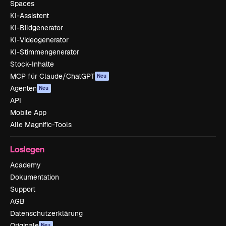
Spaces
KI-Assistent
KI-Bildgenerator
KI-Videogenerator
KI-Stimmengenerator
Stock-Inhalte
MCP für Claude/ChatGPT
Neu
Agenten
Neu
API
Mobile App
Alle Magnific-Tools
Loslegen
Academy
Dokumentation
Support
AGB
Datenschutzerklärung
Originale
Neu