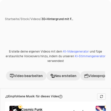
Startseite
/
Stock
/
Videos
/
3D-Hintergrund mit F…
Erstelle deine eigenen Videos mit dem
KI-Videogenerator
und füge
Premium
erstaunliche Voiceovers hinzu, indem du unseren
KI-Stimmengenerator
verwendest
Video bearbeiten
Neu erstellen
Videoprojekt 
Empfohlene Musik für dieses Video
Cosmic Funk
F