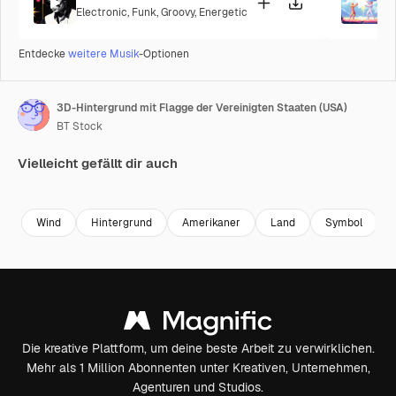
Electronic
,
Funk
,
Groovy
,
Energetic
P
Entdecke
weitere Musik
-Optionen
3D-Hintergrund mit Flagge der Vereinigten Staaten (USA)
BT Stock
Vielleicht gefällt dir auch
Premium
Premium
Premium
Premium
Generiert v
Wind
Hintergrund
Amerikaner
Land
Symbol
Die kreative Plattform, um deine beste Arbeit zu verwirklichen.
Mehr als 1 Million Abonnenten unter Kreativen, Unternehmen,
Agenturen und Studios.