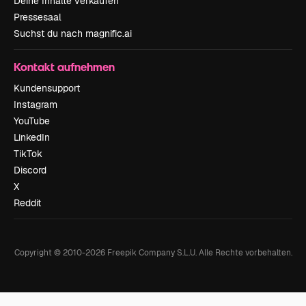
Deine Inhalte verkaufen
Pressesaal
Suchst du nach magnific.ai
Kontakt aufnehmen
Kundensupport
Instagram
YouTube
LinkedIn
TikTok
Discord
X
Reddit
Copyright © 2010-
2026
Freepik Company S.L.U.
Alle Rechte vorbehalten
.