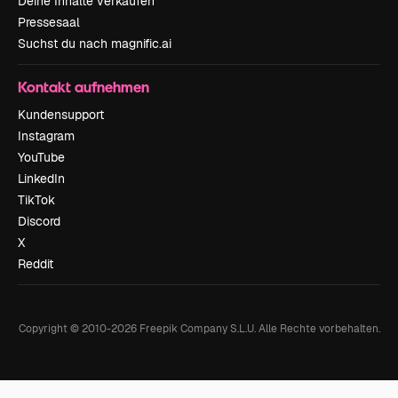
Deine Inhalte verkaufen
Pressesaal
Suchst du nach magnific.ai
Kontakt aufnehmen
Kundensupport
Instagram
YouTube
LinkedIn
TikTok
Discord
X
Reddit
Copyright © 2010-
2026
Freepik Company S.L.U.
Alle Rechte vorbehalten
.