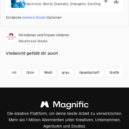
Electronic
,
World
,
Dramatic
,
Energetic
,
Exciting
Entdecke
weitere Musik
-Optionen
3d männer und frauen rotieren
Wavebreak Media
Vielleicht gefällt dir auch
Premium
Premium
Premium
Premium
rot
Grün
Weiß
grau
Gesellschaft
Grafik
Die kreative Plattform, um deine beste Arbeit zu verwirklichen.
Mehr als 1 Million Abonnenten unter Kreativen, Unternehmen,
Agenturen und Studios.