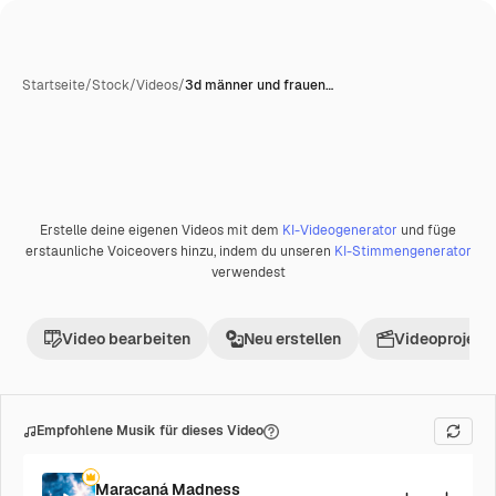
Startseite
/
Stock
/
Videos
/
3d männer und frauen…
Erstelle deine eigenen Videos mit dem
KI-Videogenerator
und füge
Premium
erstaunliche Voiceovers hinzu, indem du unseren
KI-Stimmengenerator
verwendest
Video bearbeiten
Neu erstellen
Videoprojekt 
Empfohlene Musik für dieses Video
Maracaná Madness