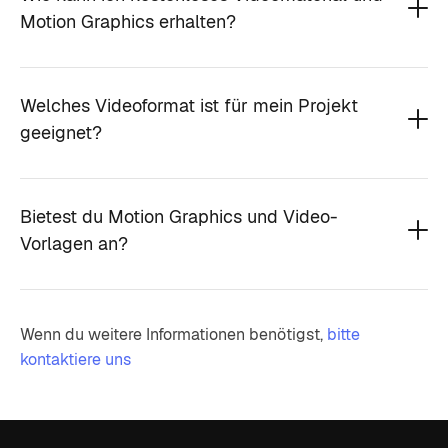
Motion Graphics erhalten?
Welches Videoformat ist für mein Projekt
geeignet?
Bietest du Motion Graphics und Video-
Vorlagen an?
Wenn du weitere Informationen benötigst,
bitte
kontaktiere uns