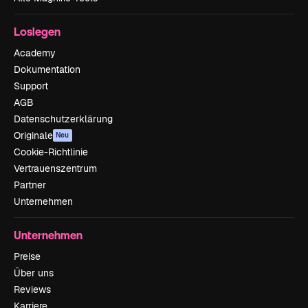
Loslegen
Academy
Dokumentation
Support
AGB
Datenschutzerklärung
Originale
Neu
Cookie-Richtlinie
Vertrauenszentrum
Partner
Unternehmen
Unternehmen
Preise
Über uns
Reviews
Karriere