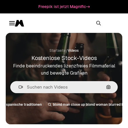
Freepik ist jetzt Magnific
Toggle menu
Magnific
/
Startseite
Videos
Kostenlose Stock-Videos
Finde beeindruckendes lizenzfreies Filmmaterial
und bewegte Grafiken
Nach Bild
spanische traditionen
blond man close up blond woman blurred ba