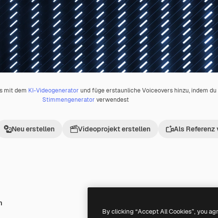
os mit dem
KI-Videogenerator
und füge erstaunliche Voiceovers hinzu, indem d
Stimmengenerator
verwendest
Neu erstellen
Videoprojekt erstellen
Als Referenz
h
Premium
Premium
By clicking “Accept All Cookies”, you ag