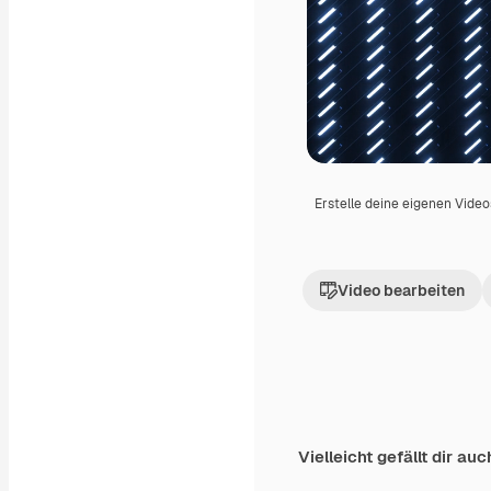
Erstelle deine eigenen Vide
Video bearbeiten
Vielleicht gefällt dir auc
Premium
Premium