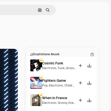
Nach Bild suchen
Suchen
Empfohlene Musik
Cosmic Funk
Electronic
,
Funk
,
Groovy
,
Energetic
Fighters Game
Pop
,
Electronic
,
Children
,
Synthwave
,
Epic
,
Energe
When In France
Electronic
,
Groovy
,
Energetic
,
Playful
,
Exciting