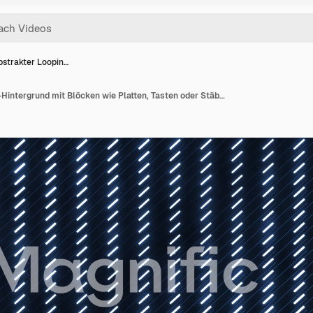
bstrakter Loopin…
4K abstrakter Looping-Hintergrund mit Blöcken wie Platten, Tasten oder Stäbchen in Reihen auf einer Ebene wie Glühbirnen, laufende blaue Neonlichter. VJ-Loop für Beat-Musik, festliche Shows oder Feiertagsveranstaltungen.