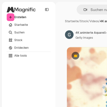
Erstellen
Startseite
/
Stock
/
Videos
/
4K a
Startseite
Suchen
Getty Images
Stock
Entdecken
Alle tools
Premium