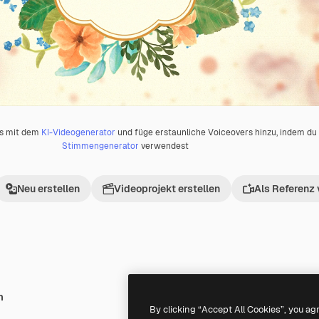
os mit dem
KI-Videogenerator
und füge erstaunliche Voiceovers hinzu, indem d
Stimmengenerator
verwendest
Neu erstellen
Videoprojekt erstellen
Als Referenz
h
Premium
Premium
Generiert von KI
By clicking “Accept All Cookies”, you ag