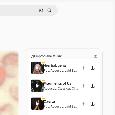
Nach Bild suchen
Suchen
Empfohlene Musik
Hierbabuena
Pop
,
Acoustic
,
Laid Back
,
Peaceful
,
Hopeful
,
Sent
Fragments of Us
Acoustic
,
Classical
,
Cinematic
,
Dramatic
,
Peacefu
Casita
Pop
,
Acoustic
,
Laid Back
,
Peaceful
,
Hopeful
,
Sent