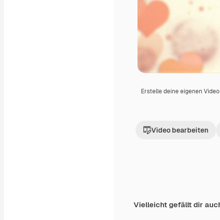
Erstelle deine eigenen Vide
Video bearbeiten
Vielleicht gefällt dir auc
Premium
Premium