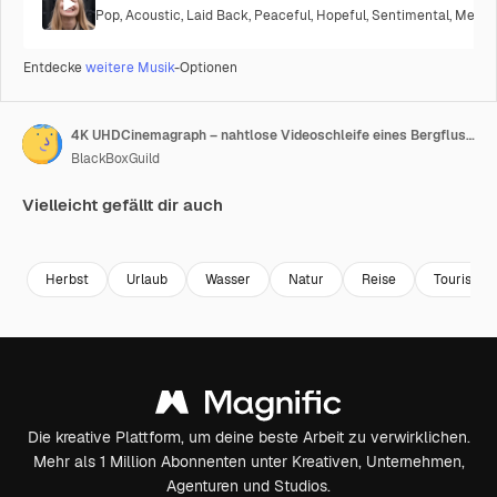
Pop
,
Acoustic
,
Laid Back
,
Peaceful
,
Hopeful
,
Sentimental
,
Melanc
Entdecke
weitere Musik
-Optionen
4K UHDCinemagraph – nahtlose Videoschleife eines Bergflusses in den bayerisch-deutschen Alpen, nahe Mozarts Geburtsort und Sylvenstein im Herbst
BlackBoxGuild
Vielleicht gefällt dir auch
Premium
Premium
Premium
Premium
Herbst
Urlaub
Wasser
Natur
Reise
Tourismu
Die kreative Plattform, um deine beste Arbeit zu verwirklichen.
Mehr als 1 Million Abonnenten unter Kreativen, Unternehmen,
Agenturen und Studios.