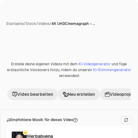
Startseite
/
Stock
/
Videos
/
4K UHDCinemagraph – …
Erstelle deine eigenen Videos mit dem
KI-Videogenerator
und füge
Premium
erstaunliche Voiceovers hinzu, indem du unseren
KI-Stimmengenerator
verwendest
Video bearbeiten
Neu erstellen
Videoprojekt 
Empfohlene Musik für dieses Video
Hierbabuena