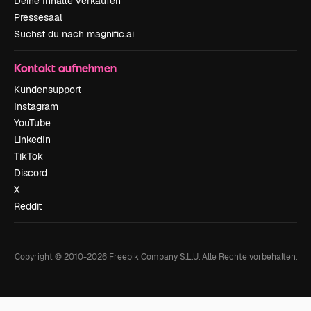
Deine Inhalte verkaufen
Pressesaal
Suchst du nach magnific.ai
Kontakt aufnehmen
Kundensupport
Instagram
YouTube
LinkedIn
TikTok
Discord
X
Reddit
Copyright © 2010-
2026
Freepik Company S.L.U.
Alle Rechte vorbehalten
.