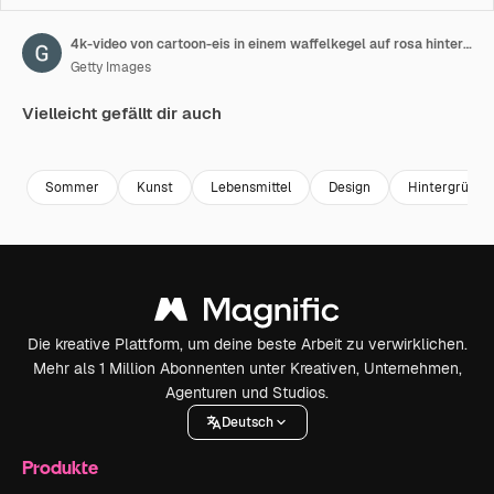
4k-video von cartoon-eis in einem waffelkegel auf rosa hintergrund.
Getty Images
Vielleicht gefällt dir auch
Premium
Premium
Premium
Premium
Sommer
Kunst
Lebensmittel
Design
Hintergründe
Die kreative Plattform, um deine beste Arbeit zu verwirklichen.
Mehr als 1 Million Abonnenten unter Kreativen, Unternehmen,
Agenturen und Studios.
Deutsch
Produkte