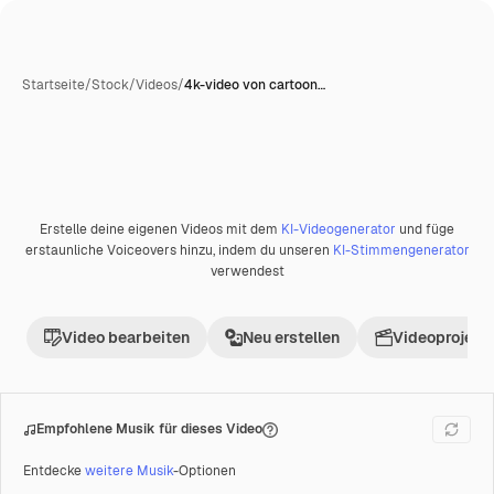
Startseite
/
Stock
/
Videos
/
4k-video von cartoon…
Erstelle deine eigenen Videos mit dem
KI-Videogenerator
und füge
Premium
erstaunliche Voiceovers hinzu, indem du unseren
KI-Stimmengenerator
verwendest
Video bearbeiten
Neu erstellen
Videoprojekt 
Empfohlene Musik für dieses Video
Entdecke
weitere Musik
-Optionen