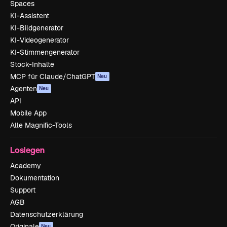
Spaces
KI-Assistent
KI-Bildgenerator
KI-Videogenerator
KI-Stimmengenerator
Stock-Inhalte
MCP für Claude/ChatGPT
Neu
Agenten
Neu
API
Mobile App
Alle Magnific-Tools
Loslegen
Academy
Dokumentation
Support
AGB
Datenschutzerklärung
Originale
Neu