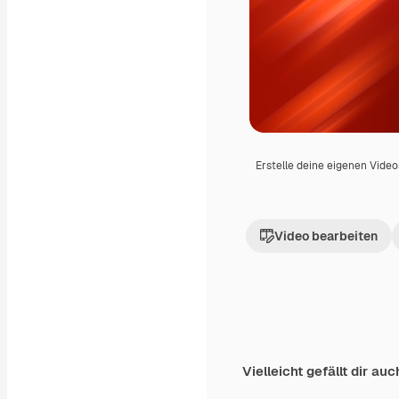
Erstelle deine eigenen Vide
Video bearbeiten
Vielleicht gefällt dir auc
Premium
Premium
Generiert von KI