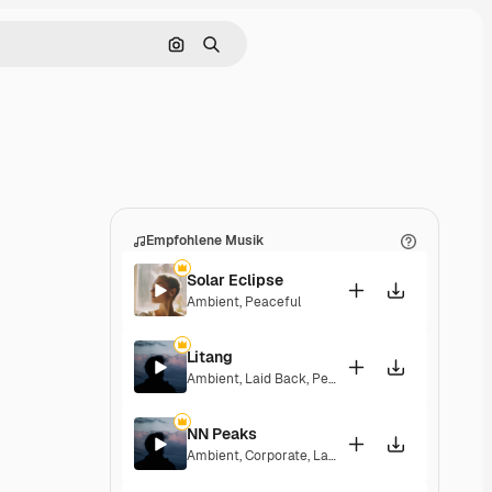
Nach Bild suchen
Suchen
Empfohlene Musik
Solar Eclipse
Ambient
,
Peaceful
Litang
Ambient
,
Laid Back
,
Peaceful
,
Hopeful
NN Peaks
Ambient
,
Corporate
,
Laid Back
,
Peaceful
,
Hopeful