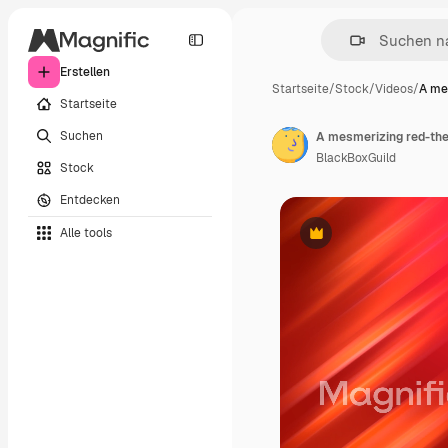
Erstellen
Startseite
/
Stock
/
Videos
/
A me
Startseite
Suchen
A mesmerizing red-the
BlackBoxGuild
Stock
Entdecken
Alle tools
Premium