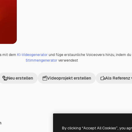
os mit dem
KI-Videogenerator
und füge erstaunliche Voiceovers hinzu, indem d
Stimmengenerator
verwendest
Neu erstellen
Videoprojekt erstellen
Als Referenz
h
Premium
Premium
By clicking “Accept All Cookies”, you ag