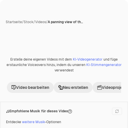
Startseite
/
Stock
/
Videos
/
A panning view of th…
Erstelle deine eigenen Videos mit dem
KI-Videogenerator
und füge
Premium
erstaunliche Voiceovers hinzu, indem du unseren
KI-Stimmengenerator
verwendest
Video bearbeiten
Neu erstellen
Videoprojekt 
Empfohlene Musik für dieses Video
Entdecke
weitere Musik
-Optionen