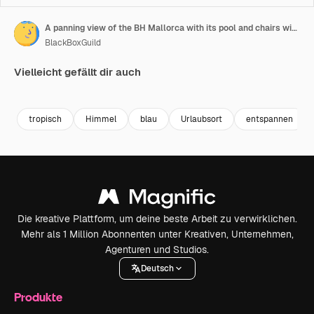
A panning view of the BH Mallorca with its pool and chairs with no people is the place to stay and be seen in MAGALUF, the party capital of the World
BlackBoxGuild
Vielleicht gefällt dir auch
Premium
Premium
Premium
Premium
tropisch
Himmel
blau
Urlaubsort
entspannen
Die kreative Plattform, um deine beste Arbeit zu verwirklichen.
Mehr als 1 Million Abonnenten unter Kreativen, Unternehmen,
Agenturen und Studios.
Deutsch
Produkte