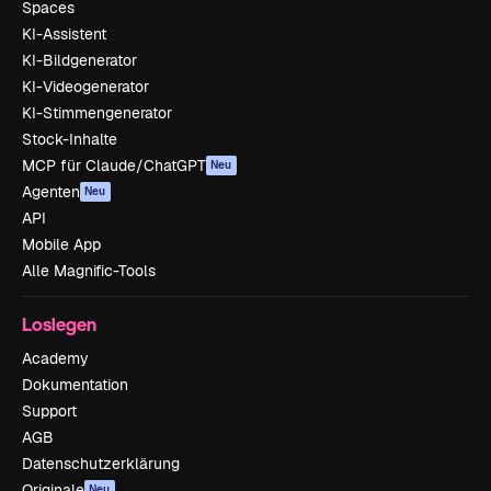
Spaces
KI-Assistent
KI-Bildgenerator
KI-Videogenerator
KI-Stimmengenerator
Stock-Inhalte
MCP für Claude/ChatGPT
Neu
Agenten
Neu
API
Mobile App
Alle Magnific-Tools
Loslegen
Academy
Dokumentation
Support
AGB
Datenschutzerklärung
Originale
Neu