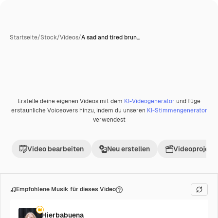
Startseite
/
Stock
/
Videos
/
A sad and tired brun…
Erstelle deine eigenen Videos mit dem
KI-Videogenerator
und füge
Premium
erstaunliche Voiceovers hinzu, indem du unseren
KI-Stimmengenerator
verwendest
Video bearbeiten
Neu erstellen
Videoprojekt 
Empfohlene Musik für dieses Video
Hierbabuena