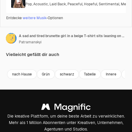
Pop
,
Acoustic
,
Laid Back
,
Peaceful
,
Hopeful
,
Sentimental
,
Melanc
Entdecke
weitere Musik
-Optionen
A sad and tired brunette girl in a beige T-shirt sits leaning on a black dining table near a green houseplant in a modern kitchen in the evening
Patramanskyi
Vielleicht gefällt dir auch
Premium
Premium
Premium
Premium
nach Hause
Grün
schwarz
Tabelle
Innere
Re
Die kreative Plattform, um deine beste Arbeit zu verwirklichen.
Mehr als 1 Million Abonnenten unter Kreativen, Unternehmen,
Agenturen und Studios.