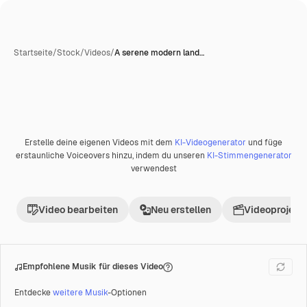
Startseite
/
Stock
/
Videos
/
A serene modern land…
Erstelle deine eigenen Videos mit dem
KI-Videogenerator
und füge
Premium
erstaunliche Voiceovers hinzu, indem du unseren
KI-Stimmengenerator
verwendest
Video bearbeiten
Neu erstellen
Videoprojekt 
Empfohlene Musik für dieses Video
Entdecke
weitere Musik
-Optionen