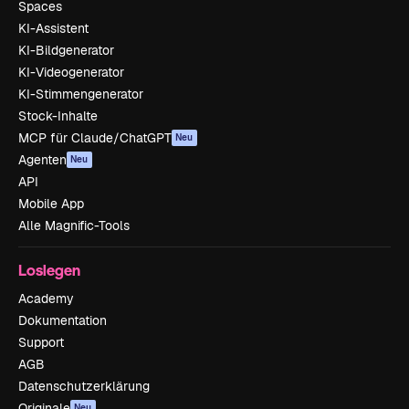
Spaces
KI-Assistent
KI-Bildgenerator
KI-Videogenerator
KI-Stimmengenerator
Stock-Inhalte
MCP für Claude/ChatGPT
Neu
Agenten
Neu
API
Mobile App
Alle Magnific-Tools
Loslegen
Academy
Dokumentation
Support
AGB
Datenschutzerklärung
Originale
Neu