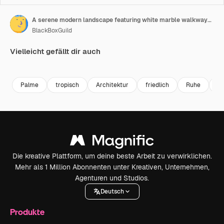
A serene modern landscape featuring white marble walkways, lush greenery, and a reflective pool. Perfect for themes of architecture, environment, luxury, and tranquility.
BlackBoxGuild
Vielleicht gefällt dir auch
Premium
Premium
Premium
Premium
Palme
tropisch
Architektur
friedlich
Ruhe
W
Die kreative Plattform, um deine beste Arbeit zu verwirklichen.
Mehr als 1 Million Abonnenten unter Kreativen, Unternehmen,
Agenturen und Studios.
Deutsch
Produkte