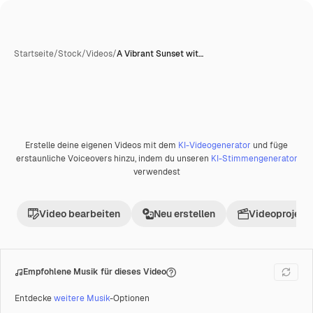
Startseite
/
Stock
/
Videos
/
A Vibrant Sunset wit…
KI-generiert
Erstelle deine eigenen Videos mit dem
KI-Videogenerator
und füge
Premium
erstaunliche Voiceovers hinzu, indem du unseren
KI-Stimmengenerator
verwendest
Video bearbeiten
Neu erstellen
Videoprojekt 
Empfohlene Musik für dieses Video
Entdecke
weitere Musik
-Optionen