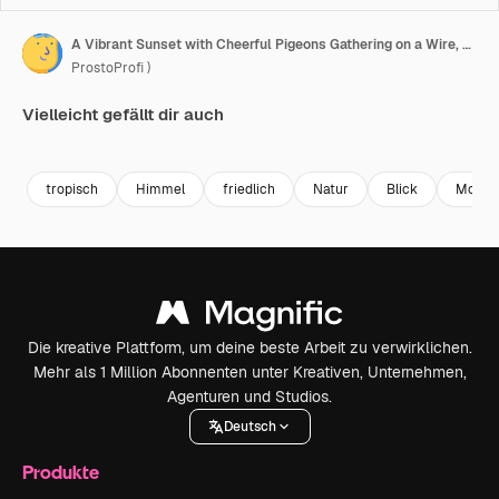
A Vibrant Sunset with Cheerful Pigeons Gathering on a Wire, Displaying Their Colorful Feathers and Playful Expressions Against a Beautiful Sky
ProstoProfi )
Vielleicht gefällt dir auch
Premium
Premium
Generiert von KI
Premium
Premium
Generiert v
tropisch
Himmel
friedlich
Natur
Blick
Morge
Die kreative Plattform, um deine beste Arbeit zu verwirklichen.
Mehr als 1 Million Abonnenten unter Kreativen, Unternehmen,
Agenturen und Studios.
Deutsch
Produkte