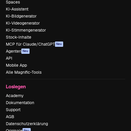
Spaces
KI-Assistent
KI-Bildgenerator
KI-Videogenerator
KI-Stimmengenerator
Stock-Inhalte
MCP für Claude/ChatGPT
Neu
Agenten
Neu
API
Mobile App
Alle Magnific-Tools
Loslegen
Academy
Dokumentation
Support
AGB
Datenschutzerklärung
Originale
Neu