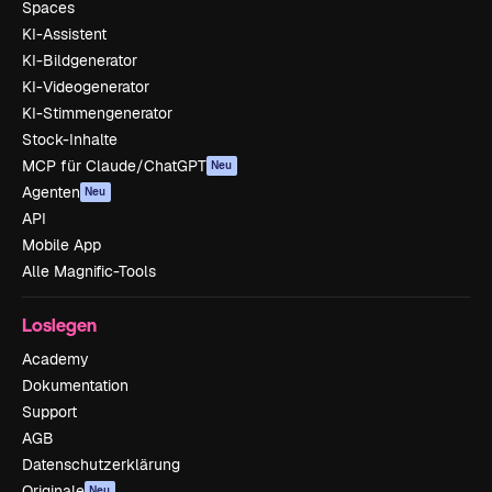
Spaces
KI-Assistent
KI-Bildgenerator
KI-Videogenerator
KI-Stimmengenerator
Stock-Inhalte
MCP für Claude/ChatGPT
Neu
Agenten
Neu
API
Mobile App
Alle Magnific-Tools
Loslegen
Academy
Dokumentation
Support
AGB
Datenschutzerklärung
Originale
Neu