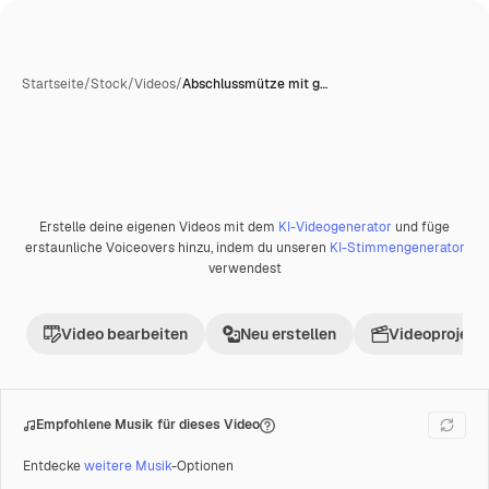
Startseite
/
Stock
/
Videos
/
Abschlussmütze mit g…
Erstelle deine eigenen Videos mit dem
KI-Videogenerator
und füge
Premium
erstaunliche Voiceovers hinzu, indem du unseren
KI-Stimmengenerator
verwendest
Video bearbeiten
Neu erstellen
Videoprojekt 
Empfohlene Musik für dieses Video
Entdecke
weitere Musik
-Optionen