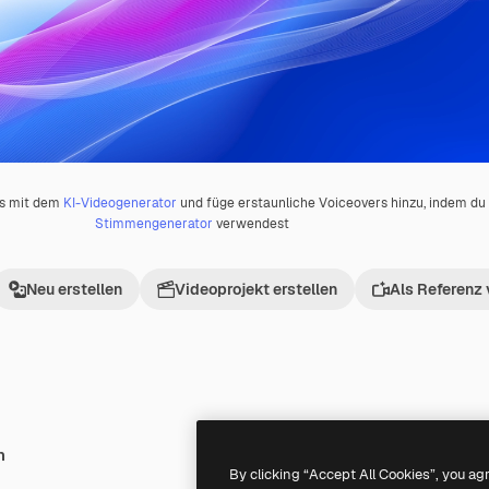
os mit dem
KI-Videogenerator
und füge erstaunliche Voiceovers hinzu, indem d
Stimmengenerator
verwendest
Neu erstellen
Videoprojekt erstellen
Als Referenz
h
Premium
Premium
By clicking “Accept All Cookies”, you ag