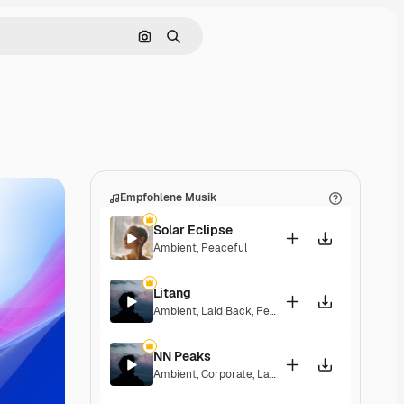
Nach Bild suchen
Suchen
Empfohlene Musik
Solar Eclipse
Ambient
,
Peaceful
Litang
Ambient
,
Laid Back
,
Peaceful
,
Hopeful
NN Peaks
Ambient
,
Corporate
,
Laid Back
,
Peaceful
,
Hopeful