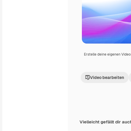
Erstelle deine eigenen Vide
Video bearbeiten
Vielleicht gefällt dir auc
Premium
Premium